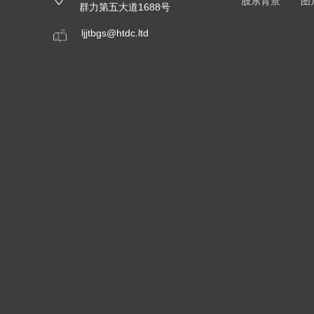
股东背景
图
群力第五大道1688号
ljjtbgs@htdc.ltd