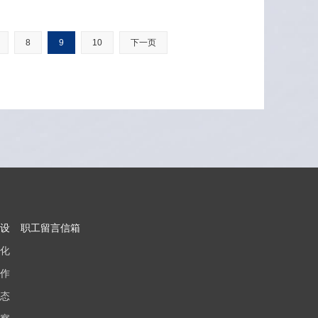
8
9
10
下一页
设
职工留言信箱
化
作
态