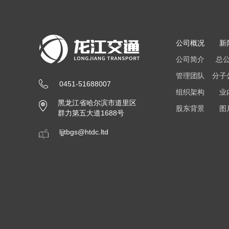
公司概况
新
公司简介
总
管理团队
分子
0451-51688007
组织架构
业
黑龙江省哈尔滨市道里区
股东背景
图
群力第五大道1688号
ljjtbgs@htdc.ltd