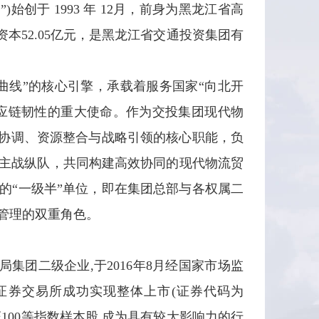
创于 1993 年 12月，前身为黑龙江省高
资本52.05亿元，是黑龙江省交通投资集团有
曲线”的核心引擎，承载着服务国家“向北开
链供应链韧性的重大使命。作为交投集团现代物
筹协调、资源整合与战略引领的核心职能，负
主战纵队，共同构建高效协同的现代物流贸
的“一级半”单位，即在集团总部与各权属二
管理的双重角色。
集团二级企业,于2016年8月经国家市场监
深圳证券交易所成功实现整体上市(证券代码为
深证100等指数样本股,成为具有较大影响力的行