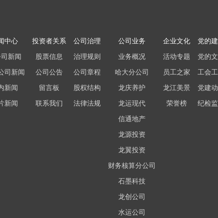
闻中心
投资者关系
公司治理
公司业务
企业文化
党的建
公司新闻
股票信息
治理规则
业务概况
活动专题
党的文
公司新闻
公司公告
公司章程
哈大分公司
员工之家
工会工
内新闻
留言板
股权结构
龙庆养护
龙江美景
党建动
片新闻
联系我们
法律法规
龙运现代
荣誉榜
纪检监
信通地产
龙源投资
龙翼投资
财务核算分公司
石墨科技
龙创公司
水运公司