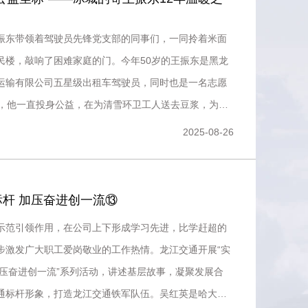
振东带领着驾驶员先锋党支部的同事们，一同拎着米面
民楼，敲响了困难家庭的门。今年50岁的王振东是黑龙
运输有限公司五星级出租车驾驶员，同时也是一名志愿
来，他一直投身公益，在为清雪环卫工人送去豆浆，为高
出车，同时他坚
2025-08-26
杆 加压奋进创一流⑬
示范引领作用，在公司上下形成学习先进，比学赶超的
步激发广大职工爱岗敬业的工作热情。龙江交通开展“实
加压奋进创一流”系列活动，讲述基层故事，凝聚发展合
通标杆形象，打造龙江交通铁军队伍。吴红英是哈大分