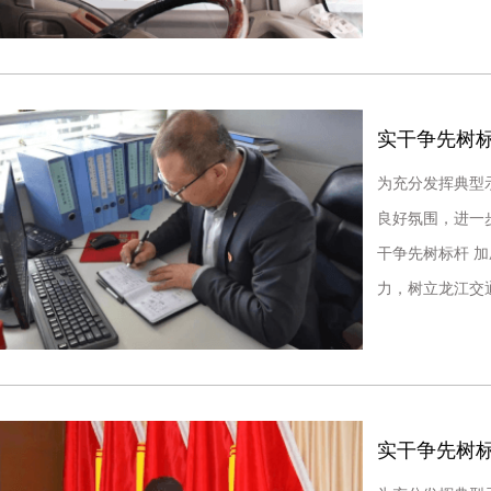
公司承平站的一
实干争先树标
为充分发挥典型
良好氛围，进一
干争先树标杆 
力，树立龙江交
材综合部部长，
实干争先树标