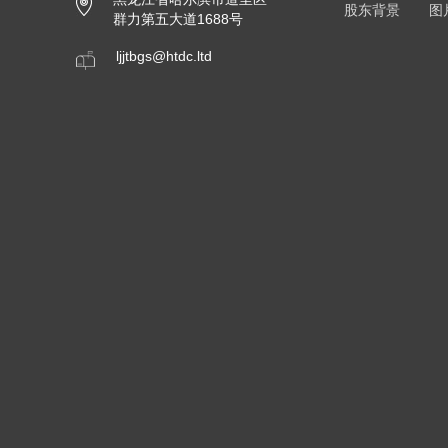
股东背景
图
群力第五大道1688号
ljjtbgs@htdc.ltd