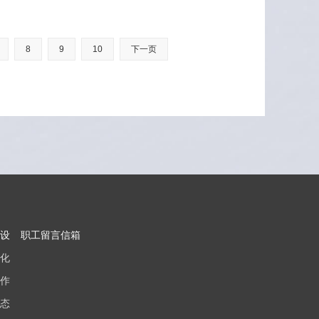
8
9
10
下一页
设
职工留言信箱
化
作
态