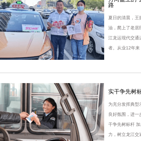
路
夏日的清晨，王
油，爬上了老居
江龙运现代交通
者。从业12年
考中考学子免费
实干争先树标
为充分发挥典型
良好氛围，进一
干争先树标杆 
力，树立龙江交