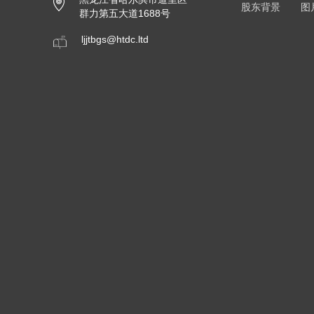
股东背景
图
群力第五大道1688号
ljjtbgs@htdc.ltd