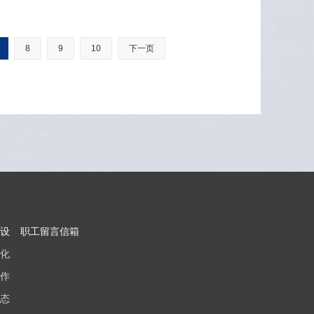
8
9
10
下一页
设
职工留言信箱
化
作
态