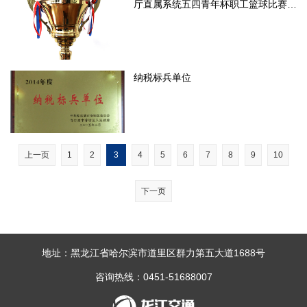
厅直属系统五四青年杯职工篮球比赛三等奖
纳税标兵单位
上一页
1
2
3
4
5
6
7
8
9
10
下一页
地址：黑龙江省哈尔滨市道里区群力第五大道1688号
咨询热线：0451-51688007