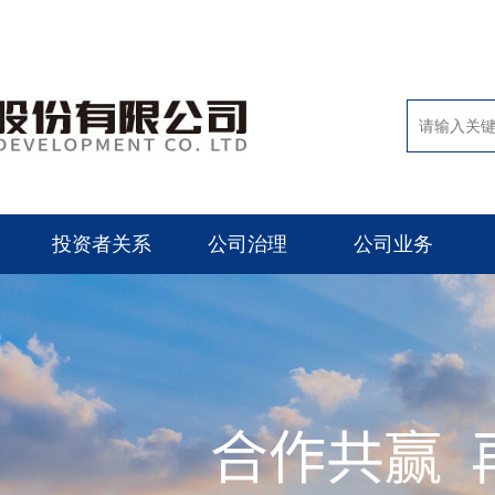
投资者关系
公司治理
公司业务