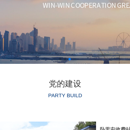
党的建设
PARTY BUILD
卧里屯收费