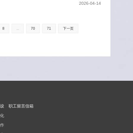
并传达
2026-04-14
8
...
70
71
下一页
设
职工留言信箱
化
作