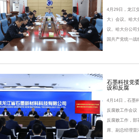
4月29日，龙
大）会议。哈大
议。哈大分公司
国共产党统一战
共产党黑龙江省
石墨科技党委
设和反腐
4月14日，石墨
反腐败工作会议
反腐败工作，部
席、副总经理雷