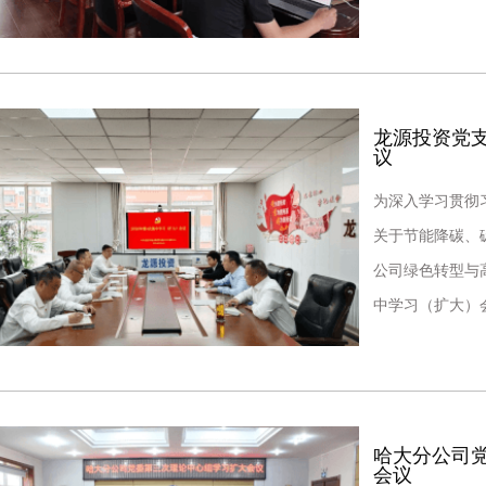
示精神、习近平
龙源投资党支
议
为深入学习贯彻
关于节能降碳、
公司绿色转型与高
中学习（扩大）
学习了中共中央
哈大分公司
会议