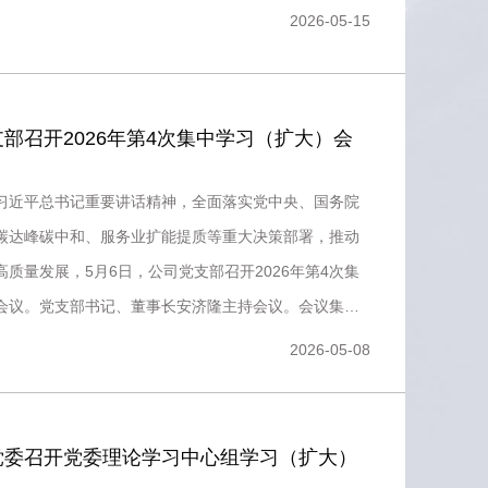
勉励中国
2026-05-15
部召开2026年第4次集中学习（扩大）会
习近平总书记重要讲话精神，全面落实党中央、国务院
碳达峰碳中和、服务业扩能提质等重大决策部署，推动
质量发展，5月6日，公司党支部召开2026年第4次集
会议。党支部书记、董事长安济隆主持会议。会议集中
政治局会议精
2026-05-08
党委召开党委理论学习中心组学习（扩大）