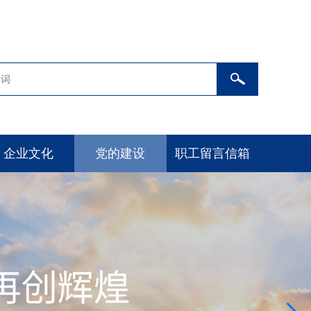
企业文化
党的建设
职工留言信箱