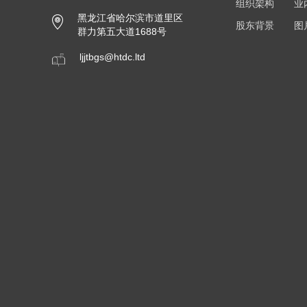
组织架构
业
黑龙江省哈尔滨市道里区
股东背景
图
群力第五大道1688号
ljjtbgs@htdc.ltd