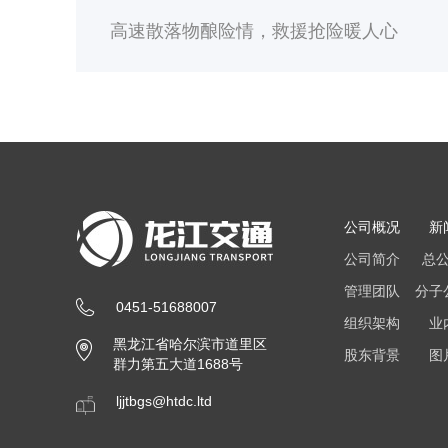
高速散落物酿险情，救援抢险暖人心
公司概况
新
公司简介
总
管理团队
分子
0451-51688007
组织架构
业
黑龙江省哈尔滨市道里区
股东背景
图
群力第五大道1688号
ljjtbgs@htdc.ltd