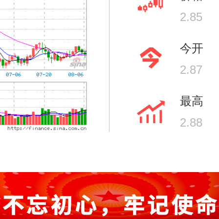
2.85
今开
2.87
最高
2.88