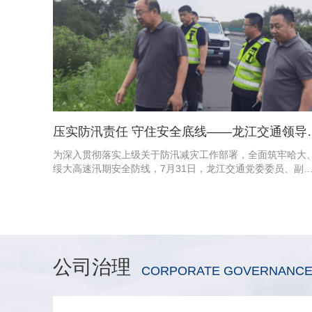
压实防汛责任 守住安全
为深入贯彻落实上级关于防汛减灾工作部署，全面筑牢哈大
绥大高速汛期安全防线，7月31日，龙江交通党委委员、副
经理葛忠权、安全总监于权、安全管理部经理王超、数智运
部副经理王新一行5人，深入龙庆养护开展汛期安全专项检查
与工作部署。龙庆养护党总支书记、董事长张传志，副总经
薛古稀全
公司治理
CORPORATE GOVERNANC