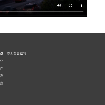
设
职工留言信箱
化
作
态
察