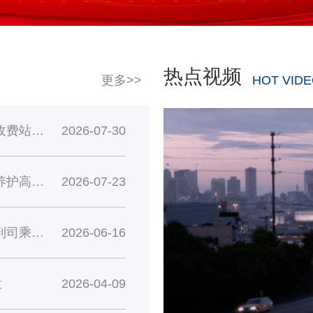
热点视频
更多>>
HOT VID
多方联动寻失物 暖心服务获赞誉——肇东收费站快速响应助司乘找
2026-07-30
深夜除险保畅通 暖心服务获锦旗——龙庆养护高效处置羊群占道险
2026-07-23
锦旗映初心 服务暖归途——安达服务区收到司乘致谢锦旗
2026-06-16
意
2026-04-09