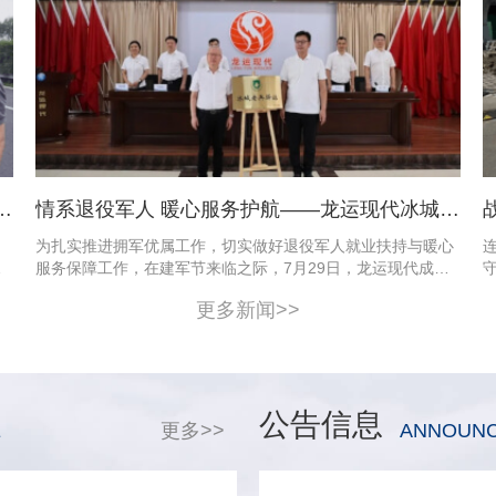
底线——龙江交通领导深入辖区高速开展汛
情系退役军人 暖心服务护航——龙运现代冰城老兵驿站揭牌仪式顺
、
为扎实推进拥军优属工作，切实做好退役军人就业扶持与暖心
总
服务保障工作，在建军节来临之际，7月29日，龙运现代成功
营
举办冰城老兵驿站启动仪式。哈尔滨市退役军人事务局党组书
更多新闻>>
记、局长王利，哈尔滨市退役军人事务局党组成员、副局长胡
理
树民，哈尔滨市退役军人服务中心党委书记、主任巩胜宝，黑
龙江交通
公告信息
E
更多>>
ANNOUNC