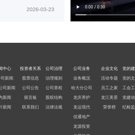
2026-03-23
闻中心
投资者关系
公司治理
公司业务
企业文化
党的建
公司新闻
股票信息
治理规则
业务概况
活动专题
党的文
公司新闻
公司公告
公司章程
哈大分公司
员工之家
工会工
内新闻
留言板
股权结构
龙庆养护
龙江美景
党建动
片新闻
联系我们
法律法规
龙运现代
荣誉榜
纪检监
信通地产
龙源投资