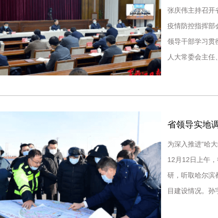
张庆伟主持召开
疫情防控指挥部
领导干部学习贯
人大常委会主任
回黑龙江，连夜
省领导实地调
为深入推进“哈大
12月12日上
研，听取哈尔滨
目建设情况。孙
战略交通基础设