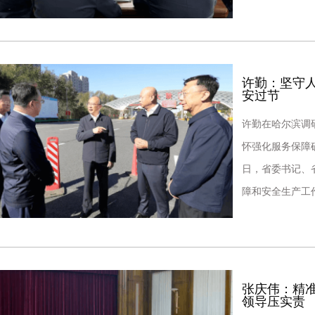
业务运行、设备
许勤：坚守人
安过节
许勤在哈尔滨调
怀强化服务保障
日，省委书记、
障和安全生产工
班值守的同志们
张庆伟：精
领导压实责