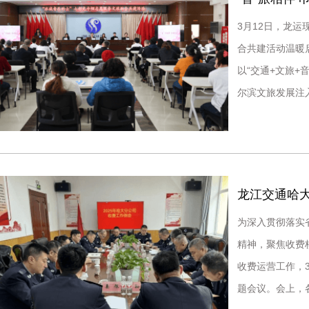
3月12日，龙运
合共建活动温暖
以“交通+文旅
尔滨文旅发展注入别样巾帼活力。
服务组织，龙运
龙江交通哈大
为深入贯彻落实
精神，聚焦收费
收费运营工作，3
题会议。会上，