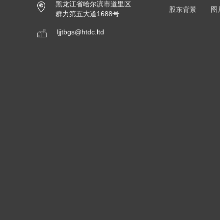
黑龙江省哈尔滨市道里区
股东背景
图
群力第五大道1688号
ljjtbgs@htdc.ltd