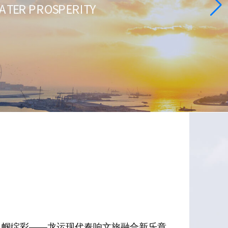
 巾帼绽彩——龙运现代奏响文旅融合新乐章