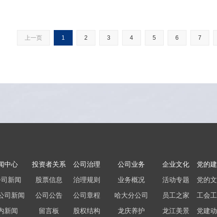
上一页
1
2
3
4
5
6
7
闻中心
投资者关系
公司治理
公司业务
企业文化
党的建
公司新闻
股票信息
治理规则
业务概况
活动专题
党的文
公司新闻
公司公告
公司章程
哈大分公司
员工之家
工会工
内新闻
留言板
股权结构
龙庆养护
龙江美景
党建动