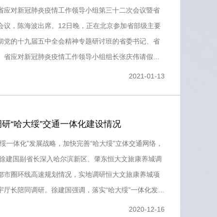
省应对新冠肺炎疫情工作领导小组第三十二次会议暨省
会议，陈海波出席。12日晚，正在北京参加省部级主要
彻党的十九届五中全会精神专题研讨班的省委书记、省
、省应对新冠肺炎疫情工作领导小组组长张庆伟请假返
主持召开省应对新
2021-01-13
研“哈大绥”交通一体化建设情况
绥一体化”发展战略，加快完善“哈大绥”立体交通网络，
午，徐建国副省长深入哈尔滨新区、肇东恒大文旅康养城调
都市圈环线高速规划情况，实地调研恒大文旅康养城项
宇厅长陪同调研。徐建国强调，落实“哈大绥”一体化发展
施建
2020-12-16