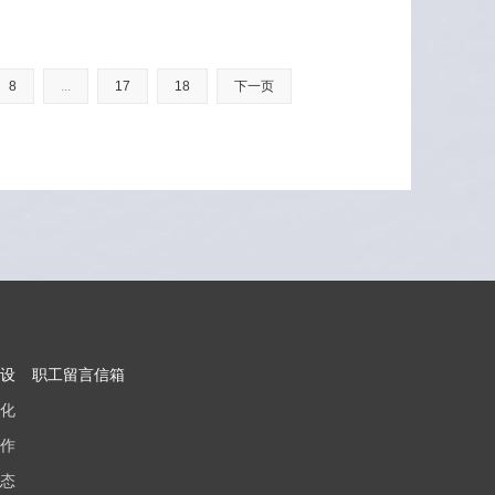
8
...
17
18
下一页
设
职工留言信箱
化
作
态