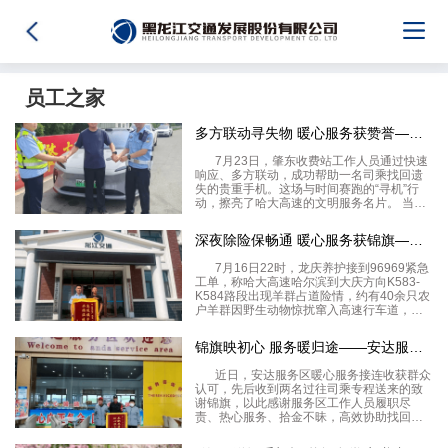
员工之家
多方联动寻失物 暖心服务获赞誉——肇东收费站快速响应助司乘找
7月23日，肇东收费站工作人员通过快速
响应、多方联动，成功帮助一名司乘找回遗
失的贵重手机。这场与时间赛跑的“寻机”行
动，擦亮了哈大高速的文明服务名片。 当日
12时10分许，一名小客车驾驶员匆匆跑进肇
东收费站收费亭求助。当班工作人员询问得
深夜除险保畅通 暖心服务获锦旗——龙庆养护高效处置羊群占道险
知，该驾驶员在大耿家收费站附近加油站如
7月16日22时，龙庆养护接到96969紧急
工单，称哈大高速哈尔滨到大庆方向K583-
K584路段出现羊群占道险情，约有40余只农
户羊群因野生动物惊扰窜入高速行车道，由
于夜间通行条件差，对过往车辆的通行安全
带来极高风险。 龙庆养护路产巡查人员火速
锦旗映初心 服务暖归途——安达服务区收到司乘致谢锦旗
到场处置，迅速规范布设
近日，安达服务区暖心服务接连收获群众
认可，先后收到两名过往司乘专程送来的致
谢锦旗，以此感谢服务区工作人员履职尽
责、热心服务、拾金不昧，高效协助找回随
身遗失财物、贴心解决出行难题，用暖心举
动守护群众高速出行安全感与幸福感。两面