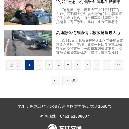
“的姐”送还手机拒酬金 留学生赠糖果表谢意
锦旗，承载着司乘人员对服务区工作的认可
与谢意，既是群众对
“这是糖，您一定要收下！”4月6日下午，
在哈尔滨工程大学红旗大街的门前，韩国留
学生小金（化名）向出租车司机李莉送上一
把糖果，再三致谢。此前，小金不慎将手机
遗落在李莉的出租车上，李莉历经多小时联
系，最终如约将手机归还。据龙运现代公司
高速散落物酿险情，救援抢险暖人心
的李莉回忆，6日清晨5时50分许，她在哈特
大厦附近
3月19日，龙庆养护哈大工区在开展日常
道路巡查时，发现并处置一起因货车散落物
引发的交通事故。一辆轿车因躲避不及，径
直与货车掉落物体发生碰撞，事故造成轿车
车身受损，车内驾乘人员不同程度受伤，现
场道路通行受到影响。发现险情后，养护工
区人员第一时间开展救援处置，并迅速联动
上一页
1
2
3
4
5
6
7
8
...
22
哈大交警大队，
23
下一页
地址：黑龙江省哈尔滨市道里区群力第五大道1688号
咨询热线：0451-51688007