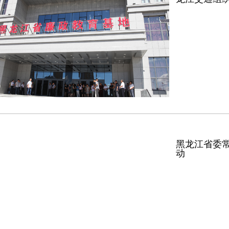
黑龙江省委
动