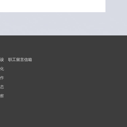
设
职工留言信箱
化
作
态
察