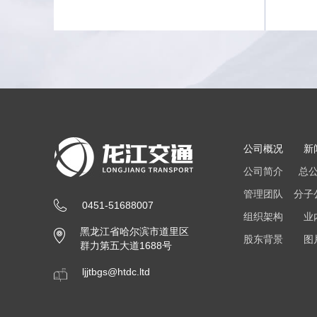
公司概况
新
公司简介
总
管理团队
分子
0451-51688007
组织架构
业
黑龙江省哈尔滨市道里区
股东背景
图
群力第五大道1688号
ljjtbgs@htdc.ltd