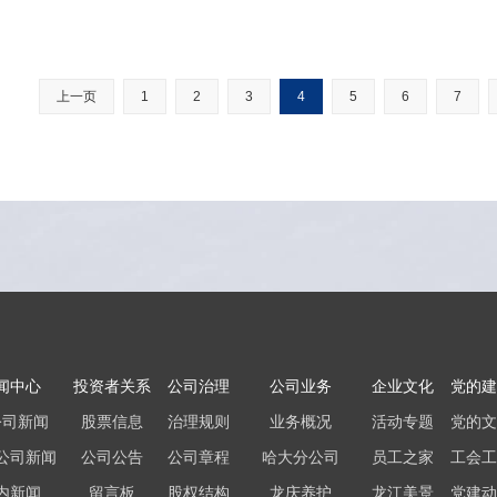
上一页
1
2
3
4
5
6
7
闻中心
投资者关系
公司治理
公司业务
企业文化
党的建
公司新闻
股票信息
治理规则
业务概况
活动专题
党的文
公司新闻
公司公告
公司章程
哈大分公司
员工之家
工会工
内新闻
留言板
股权结构
龙庆养护
龙江美景
党建动