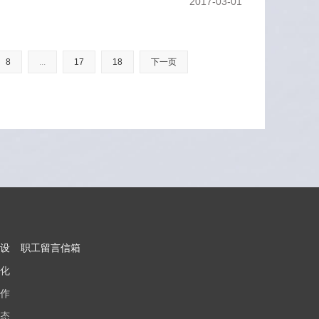
2017-03-01
8
...
17
18
下一页
设
职工留言信箱
化
作
态