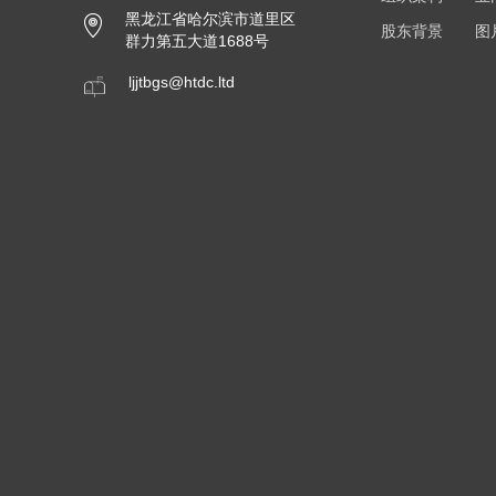
黑龙江省哈尔滨市道里区
股东背景
图
群力第五大道1688号
ljjtbgs@htdc.ltd