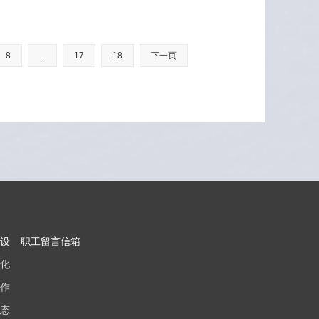
8
...
17
18
下一页
设
职工留言信箱
化
作
态