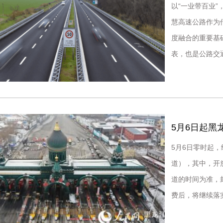
以“一业带百业
慧高速公路作为
度融合的重要基
表，也是公路交
高速公路的建设
5月6日起黑
5月6日零时起
道），其中，开
道的时间为准，
费后，将继续落
关规定的军队车