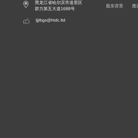
黑龙江省哈尔滨市道里区
股东背景
图
群力第五大道1688号
ljjtbgs@htdc.ltd