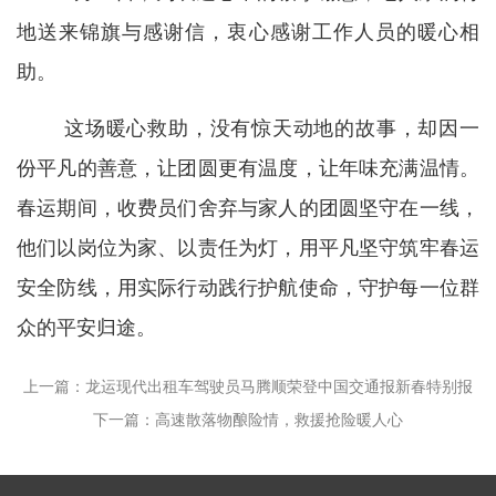
地送来锦旗与感谢信，衷心感谢工作人员的暖心相
助。
这场暖心救助，没有惊天动地的故事，却因一
份平凡的善意，让团圆更有温度，让年味充满温情。
春运期间，收费员们舍弃与家人的团圆坚守在一线，
他们以岗位为家、以责任为灯，用平凡坚守筑牢春运
安全防线，用实际行动践行护航使命，守护每一位群
众的平安归途。
上一篇：龙运现代出租车驾驶员马腾顺荣登中国交通报新春特别报
下一篇：高速散落物酿险情，救援抢险暖人心
道